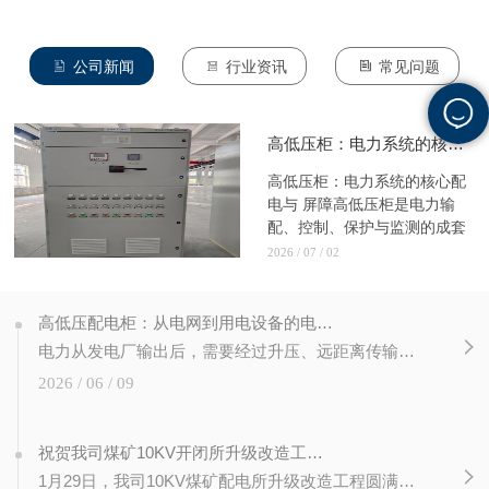
公司新闻
行业资讯
常见问题
高低压柜：电力系统的核心配电与 屏障
高低压柜：电力系统的核心配
电与 屏障高低压柜是电力输
配、控制、保护与监测的成套
核心...
2026 / 07 / 02
高低压配电柜：从电网到用电设备的电力枢纽
电力从发电厂输出后，需要经过升压、远距离传输、逐级降压，.终才能 地接入千家万户的电器和工厂的机器。在这一链条中，高低压配电柜扮演着无可替代的角色——它们分布在变电站、配电房、企业动力中心，承担着电...
2026 / 06 / 09
祝贺我司煤矿10KV开闭所升级改造工程圆满完成验收
1月29日，我司10KV煤矿配电所升级改造工程圆满完成收！本次改造升级核心供电设备，增加出线过渡柜防越级，融入智能配电体系，搭建智慧运维平台，实现设备运行远程监测、后台实时监控，经检测各项指标均达标准...