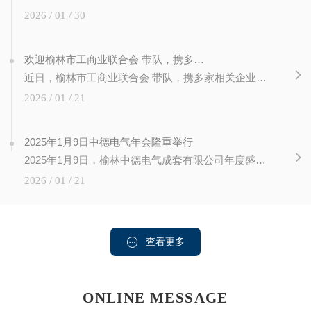
2026 / 01 / 30
欢迎榆林市工商业联合会 带队，携多家相关企业代表一行莅临我公司视察交流
近日，榆林市工商业联合会 带队，携多家相关企业代表一行莅临我公司视察交流，公司管理层全程陪同接待。视察过程中，考察团先后参观了公司产品展示区、生产车间及智能运维中心，详细了解我司核心业务、技术创新成果及发展规划。座谈会上，双方围绕行业发展趋势、资源互补、合作共赢等议题深入交流，榆林工商联 对我司在细分领域的深耕成果...
2026 / 01 / 21
2025年1月9日中德电气年会隆重举行
2025年1月9日，榆林中德电气成套有限公司年度盛会隆重举行。全体员工齐聚一堂，共同回顾过去一年的奋斗历程，展望未来发展蓝图。
2026 / 01 / 21
查看更多
ONLINE MESSAGE